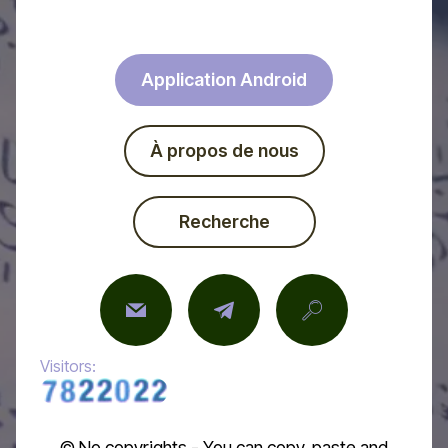
Application Android
À propos de nous
Recherche
Visitors:
© No copyrights - You can copy, paste and