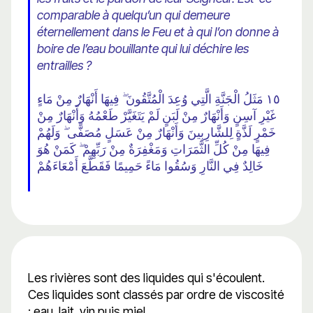
comparable à quelqu’un qui demeure
éternellement dans le Feu et à qui l’on donne à
boire de l’eau bouillante qui lui déchire les
entrailles ?
١٥ مَثَلُ الْجَنَّةِ الَّتِي وُعِدَ الْمُتَّقُونَ ۖ فِيهَا أَنْهَارٌ مِنْ مَاءٍ
غَيْرِ آسِنٍ وَأَنْهَارٌ مِنْ لَبَنٍ لَمْ يَتَغَيَّرْ طَعْمُهُ وَأَنْهَارٌ مِنْ
خَمْرٍ لَذَّةٍ لِلشَّارِبِينَ وَأَنْهَارٌ مِنْ عَسَلٍ مُصَفًّى ۖ وَلَهُمْ
فِيهَا مِنْ كُلِّ الثَّمَرَاتِ وَمَغْفِرَةٌ مِنْ رَبِّهِمْ ۖ كَمَنْ هُوَ
خَالِدٌ فِي النَّارِ وَسُقُوا مَاءً حَمِيمًا فَقَطَّعَ أَمْعَاءَهُمْ
Les rivières sont des liquides qui s'écoulent.
Ces liquides sont classés par ordre de viscosité
: eau, lait, vin puis miel.