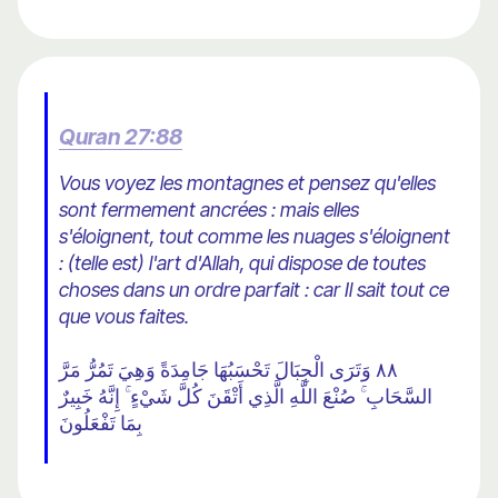
Quran 27:88
Vous voyez les montagnes et pensez qu'elles
sont fermement ancrées : mais elles
s'éloignent, tout comme les nuages ​​s'éloignent
: (telle est) l'art d'Allah, qui dispose de toutes
choses dans un ordre parfait : car Il sait tout ce
que vous faites.
٨٨ وَتَرَى الْجِبَالَ تَحْسَبُهَا جَامِدَةً وَهِيَ تَمُرُّ مَرَّ
السَّحَابِ ۚ صُنْعَ اللَّهِ الَّذِي أَتْقَنَ كُلَّ شَيْءٍ ۚ إِنَّهُ خَبِيرٌ
بِمَا تَفْعَلُونَ