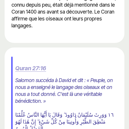
connu depuis peu, était déjà mentionné dans le
Coran 1400 ans avant sa découverte. Le Coran
affirme que les oiseaux ont leurs propres
langages.
Quran 27:16
Salomon succéda à David et dit : « Peuple, on
nous a enseigné le langage des oiseaux et on
nous a tout donné. C'est là une véritable
bénédiction. »
١٦ وَوَرِثَ سُلَيْمَانُ دَاوُودَ ۖ وَقَالَ يَا أَيُّهَا النَّاسُ عُلِّمْنَا
مَنْطِقَ الطَّيْرِ وَأُوتِينَا مِنْ كُلِّ شَيْءٍ ۖ إِنَّ هَٰذَا لَهُوَ
الْفَضْلُ الْمُبِينُ