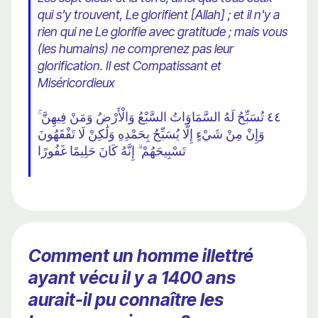
qui s'y trouvent, Le glorifient [Allah] ; et il n'y a
rien qui ne Le glorifie avec gratitude ; mais vous
(les humains) ne comprenez pas leur
glorification. Il est Compatissant et
Miséricordieux
٤٤ تُسَبِّحُ لَهُ السَّمَاوَاتُ السَّبْعُ وَالْأَرْضُ وَمَنْ فِيهِنَّ ۚ
وَإِنْ مِنْ شَيْءٍ إِلَّا يُسَبِّحُ بِحَمْدِهِ وَلَٰكِنْ لَا تَفْقَهُونَ
تَسْبِيحَهُمْ ۗ إِنَّهُ كَانَ حَلِيمًا غَفُورًا
Comment un homme illettré
ayant vécu il y a 1400 ans
aurait-il pu connaître les