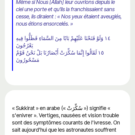
Même si Nous [Allah] leur ouvrions depuis le
ciel une porte et qu'ils la franchissaient sans
cesse, ils diraient : « Nos yeux étaient aveuglés,
nous étions ensorcelés. »
١٤ وَلَوْ فَتَحْنَا عَلَيْهِمْ بَابًا مِنَ السَّمَاءِ فَظَلُّوا فِيهِ
يَعْرُجُونَ
١٥ لَقَالُوا إِنَّمَا سُكِّرَتْ أَبْصَارُنَا بَلْ نَحْنُ قَوْمٌ
مَسْحُورُونَ
« Sukkirat » en arabe (« سُكِّرَتْ ») signifie «
s'enivrer ». Vertiges, nausées et vision trouble
sont des symptômes courants de l'ivresse. On
sait aujourd'hui que les astronautes souffrent