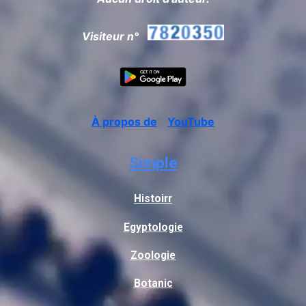
Visiteur n°
À propos de
YouTube
Simple
Histoirr
Egyptologie
Zoologie
Botanic