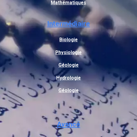
Mathématiques
Intermédiaire
Biologie
Physiologie
Géologie
Hydrologie
Géologie
Avancé