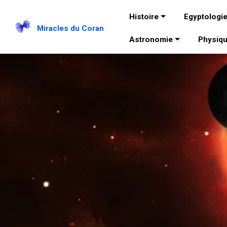
Histoire
Egyptologi
Miracles du Coran
Astronomie
Physiq