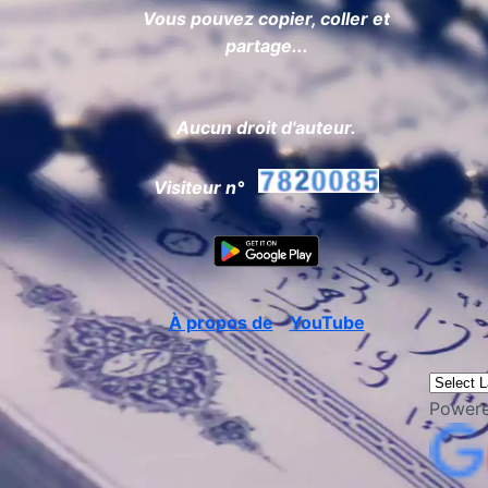
Vous pouvez copier, coller et
partage...
Aucun droit d'auteur.
Visiteur n°
À propos de
YouTube
Power