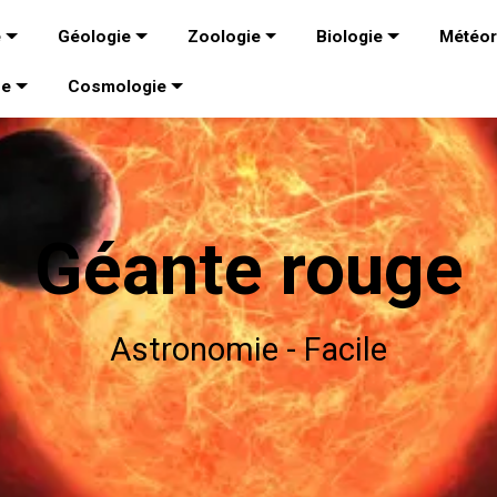
e
Géologie
Zoologie
Biologie
Météor
ue
Cosmologie
Géante rouge
Astronomie - Facile