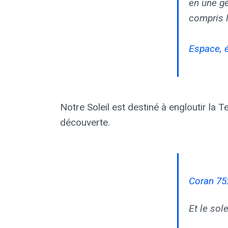
en une gé
compris l
Espace, é
Notre Soleil est destiné à engloutir la T
découverte.
Coran 75
Et le sol