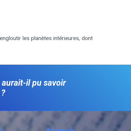
engloutir les planètes intérieures, dont
aurait-il pu savoir
 ?
e
Avancé