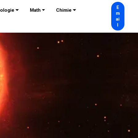
E
ologie
Math
Chimie
m
ai
l