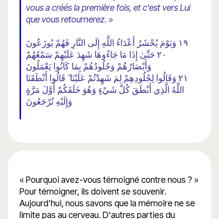
vous a créés la première fois, et c'est vers Lui
que vous retournerez. »
١٩ وَيَوْمَ يُحْشَرُ أَعْدَاءُ اللَّهِ إِلَى النَّارِ فَهُمْ يُوزَعُونَ
٢٠ حَتَّىٰ إِذَا مَا جَاءُوهَا شَهِدَ عَلَيْهِمْ سَمْعُهُمْ
وَأَبْصَارُهُمْ وَجُلُودُهُمْ بِمَا كَانُوا يَعْمَلُونَ
٢١ وَقَالُوا لِجُلُودِهِمْ لِمَ شَهِدْتُمْ عَلَيْنَا ۖ قَالُوا أَنْطَقَنَا
اللَّهُ الَّذِي أَنْطَقَ كُلَّ شَيْءٍ وَهُوَ خَلَقَكُمْ أَوَّلَ مَرَّةٍ
وَإِلَيْهِ تُرْجَعُونَ
« Pourquoi avez-vous témoigné contre nous ? »
Pour témoigner, ils doivent se souvenir.
Aujourd'hui, nous savons que la mémoire ne se
limite pas au cerveau. D'autres parties du