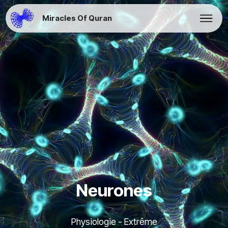
Miracles Of Quran
Neurones
Physiologie - Extrême