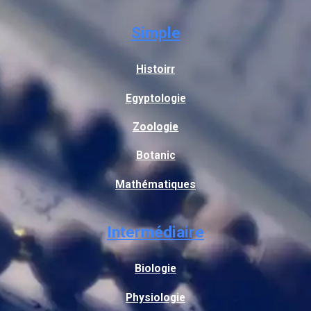
Simple
Histoirr
Egyptologie
Zoologie
Botanic
Mathématiques
Intermédiaire
Biologie
Physiologie