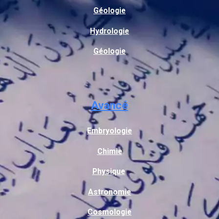
Géologie
Hydrologie
Géologie
Avancé
Embryologie
Chimie
Physique
Astronomie
Cosmologie