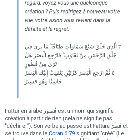
regard, voyez-vous une quelconque
création ? Puis redirigez à nouveau votre
vue, votre vision vous revient dans la
défaite et le regret.
٣ الَّذِي خَلَقَ سَبْعَ سَمَاوَاتٍ طِبَاقًا ۖ مَا تَرَىٰ فِي
خَلْقِ الرَّحْمَٰنِ مِنْ تَفَاوُتٍ ۖ فَارْجِعِ الْبَصَرَ هَلْ
تَرَىٰ مِنْ فُطُورٍ
٤ ثُمَّ ارْجِعِ الْبَصَرَ كَرَّتَيْنِ يَنْقَلِبْ إِلَيْكَ الْبَصَرُ
خَاسِئًا وَهُوَ حَسِيرٌ
Futtur en arabe فُطور est un nom qui signifie
création à partir de rien (cela ne signifie pas
"déchirer"). Son verbe au passé est Fattara فَطَرَ et
se trouve dans le
Coran 6:79
signifiant "créé" (Le