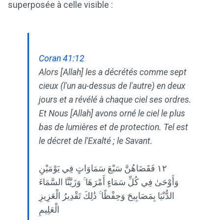
superposée à celle visible :
Coran 41:12
Alors [Allah] les a décrétés comme sept
cieux (l'un au-dessus de l'autre) en deux
jours et a révélé à chaque ciel ses ordres.
Et Nous [Allah] avons orné le ciel le plus
bas de lumières et de protection. Tel est
le décret de l'Exalté ; le Savant.
١٢ فَقَضَاهُنَّ سَبْعَ سَمَاوَاتٍ فِي يَوْمَيْنِ
وَأَوْحَىٰ فِي كُلِّ سَمَاءٍ أَمْرَهَا ۚ وَزَيَّنَّا السَّمَاءَ
الدُّنْيَا بِمَصَابِيحَ وَحِفْظًا ۚ ذَٰلِكَ تَقْدِيرُ الْعَزِيزِ
الْعَلِيمِ