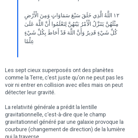
١٢ اللَّهُ الَّذِي خَلَقَ سَبْعَ سَمَاوَاتٍ وَمِنَ الْأَرْضِ
مِثْلَهُنَّ يَتَنَزَّلُ الْأَمْرُ بَيْنَهُنَّ لِتَعْلَمُوا أَنَّ اللَّهَ عَلَىٰ
كُلِّ شَيْءٍ قَدِيرٌ وَأَنَّ اللَّهَ قَدْ أَحَاطَ بِكُلِّ شَيْءٍ
عِلْمًا
Les sept cieux superposés ont des planètes
comme la Terre, c'est juste qu'on ne peut pas les
voir ni entrer en collision avec elles mais on peut
détecter leur gravité.
La relativité générale a prédit la lentille
gravitationnelle, c'est-à-dire que le champ
gravitationnel généré par une galaxie provoque la
courbure (changement de direction) de la lumière
qui la traverse.