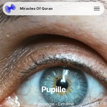
Miracles Of Quran
Pupille
Physiologie - Extrême