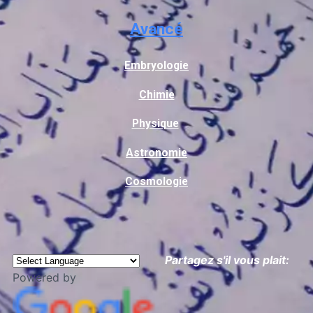
Avancé
Embryologie
Chimie
Physique
Astronomie
Cosmologie
Partagez s'il vous plait:
Powered by