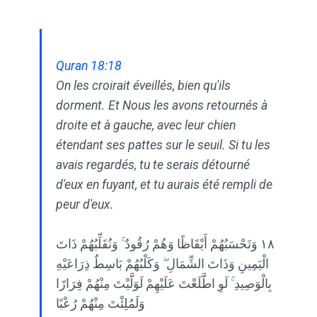
Quran 18:18
On les croirait éveillés, bien qu'ils
dorment. Et Nous les avons retournés à
droite et à gauche, avec leur chien
étendant ses pattes sur le seuil. Si tu les
avais regardés, tu te serais détourné
d'eux en fuyant, et tu aurais été rempli de
peur d'eux.
١٨ وَتَحْسَبُهُمْ أَيْقَاظًا وَهُمْ رُقُودٌ ۚ وَنُقَلِّبُهُمْ ذَاتَ
الْيَمِينِ وَذَاتَ الشِّمَالِ ۖ وَكَلْبُهُمْ بَاسِطٌ ذِرَاعَيْهِ
بِالْوَصِيدِ ۚ لَوِ اطَّلَعْتَ عَلَيْهِمْ لَوَلَّيْتَ مِنْهُمْ فِرَارًا
وَلَمُلِئْتَ مِنْهُمْ رُعْبًا