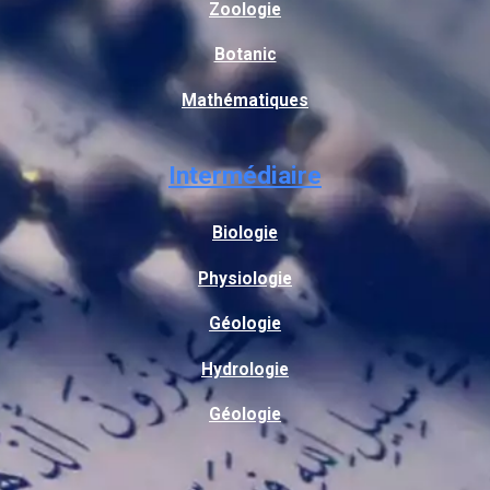
Zoologie
Botanic
Mathématiques
Intermédiaire
Biologie
Physiologie
Géologie
Hydrologie
Géologie