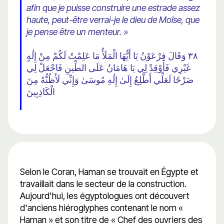
afin que je puisse construire une estrade assez
haute, peut-être verrai-je le dieu de Moïse, que
je pense être un menteur. »
٣٨ وَقَالَ فِرْعَوْنُ يَا أَيُّهَا الْمَلَأُ مَا عَلِمْتُ لَكُمْ مِنْ إِلَٰهٍ
غَيْرِي فَأَوْقِدْ لِي يَا هَامَانُ عَلَى الطِّينِ فَاجْعَلْ لِي
صَرْحًا لَعَلِّي أَطَّلِعُ إِلَىٰ إِلَٰهِ مُوسَىٰ وَإِنِّي لَأَظُنُّهُ مِنَ
الْكَاذِبِينَ
Selon le Coran, Haman se trouvait en Égypte et
travaillait dans le secteur de la construction.
Aujourd'hui, les égyptologues ont découvert
d'anciens hiéroglyphes contenant le nom «
Haman » et son titre de « Chef des ouvriers des