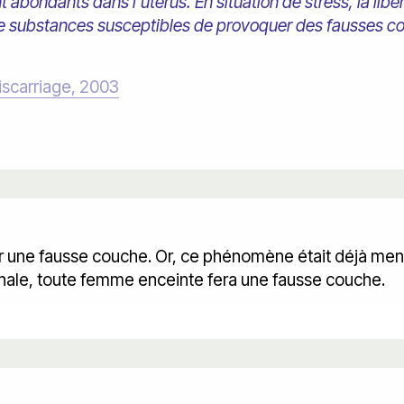
 abondants dans l'utérus. En situation de stress, la libér
e substances susceptibles de provoquer des fausses c
scarriage, 2003
r une fausse couche. Or, ce phénomène était déjà men
inale, toute femme enceinte fera une fausse couche.