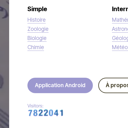
Simple
Inter
Histoire
Mathé
Zoologie
Astro
Biologie
Géolo
Chimie
Météo
Application Android
À propo
Visitors: