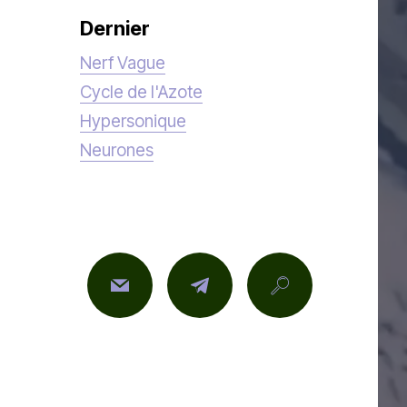
Dernier
Nerf Vague
Cycle de l'Azote
Hypersonique
Neurones