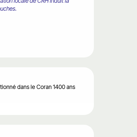
ation locale de CRH induit la
ouches.
tionné dans le Coran 1400 ans