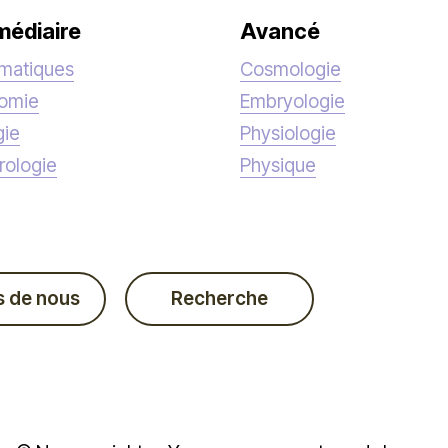
médiaire
Avancé
matiques
Cosmologie
nomie
Embryologie
gie
Physiologie
rologie
Physique
s de nous
Recherche