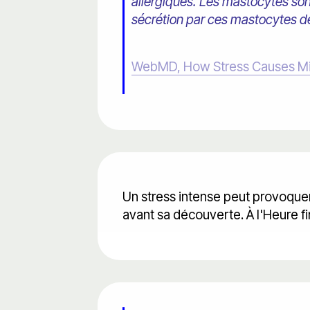
allergiques. Les mastocytes sont
sécrétion par ces mastocytes d
WebMD, How Stress Causes Mi
Un stress intense peut provoque
avant sa découverte. À l'Heure f