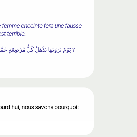
ute femme enceinte fera une fausse
st terrible.
٢ يَوْمَ تَرَوْنَهَا تَذْهَلُ كُلُّ مُرْضِعَةٍ عَمَّا أَرْضَعَتْ وَتَضَعُ كُلُّ ذَاتِ حَمْلٍ حَمْلَهَا وَتَرَى النَّاسَ سُكَارَىٰ وَمَا هُمْ بِسُكَارَىٰ وَلَٰكِنَّ عَذَابَ اللَّهِ شَدِيدٌ
urd'hui, nous savons pourquoi :