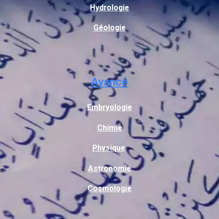
Hydrologie
Géologie
Avancé
Embryologie
Chimie
Physique
Astronomie
Cosmologie