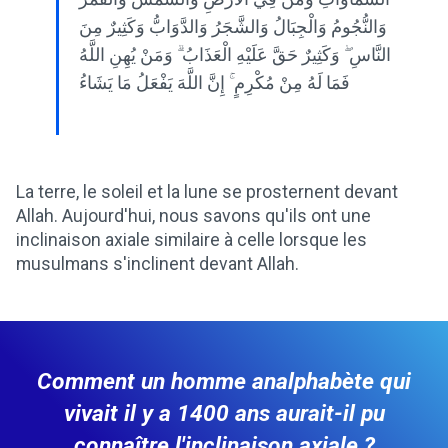
وَالنُّجُومُ وَالْجِبَالُ وَالشَّجَرُ وَالدَّوَابُّ وَكَثِيرٌ مِنَ
النَّاسِ ۖ وَكَثِيرٌ حَقَّ عَلَيْهِ الْعَذَابُ ۗ وَمَنْ يُهِنِ اللَّهُ
فَمَا لَهُ مِنْ مُكْرِمٍ ۚ إِنَّ اللَّهَ يَفْعَلُ مَا يَشَاءُ
La terre, le soleil et la lune se prosternent devant
Allah. Aujourd'hui, nous savons qu'ils ont une
inclinaison axiale similaire à celle lorsque les
musulmans s'inclinent devant Allah.
Comment un homme analphabète qui
vivait il y a 1400 ans aurait-il pu
connaître l'inclinaison axiale ?