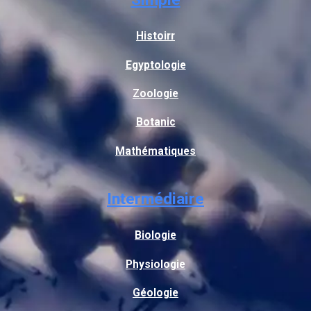
Histoirr
Egyptologie
Zoologie
Botanic
Mathématiques
Intermédiaire
Biologie
Physiologie
Géologie