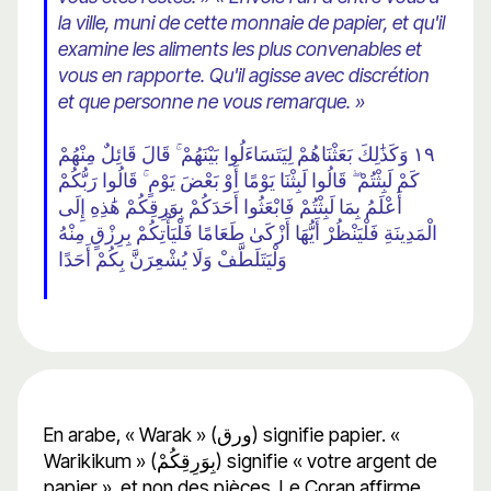
la ville, muni de cette monnaie de papier, et qu'il
examine les aliments les plus convenables et
vous en rapporte. Qu'il agisse avec discrétion
et que personne ne vous remarque. »
١٩ وَكَذَٰلِكَ بَعَثْنَاهُمْ لِيَتَسَاءَلُوا بَيْنَهُمْ ۚ قَالَ قَائِلٌ مِنْهُمْ
كَمْ لَبِثْتُمْ ۖ قَالُوا لَبِثْنَا يَوْمًا أَوْ بَعْضَ يَوْمٍ ۚ قَالُوا رَبُّكُمْ
أَعْلَمُ بِمَا لَبِثْتُمْ فَابْعَثُوا أَحَدَكُمْ بِوَرِقِكُمْ هَٰذِهِ إِلَى
الْمَدِينَةِ فَلْيَنْظُرْ أَيُّهَا أَزْكَىٰ طَعَامًا فَلْيَأْتِكُمْ بِرِزْقٍ مِنْهُ
وَلْيَتَلَطَّفْ وَلَا يُشْعِرَنَّ بِكُمْ أَحَدًا
En arabe, « Warak » (ورق) signifie papier. «
Warikikum » (بِوَرِقِكُمْ) signifie « votre argent de
papier », et non des pièces. Le Coran affirme