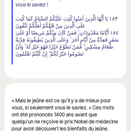
vous le saviez !
١٨٣ يَا أَيُّهَا الَّذِينَ آمَنُوا كُتِبَ عَلَيْكُمُ الصِّيَامُ كَمَا كُتِبَ
عَلَى الَّذِينَ مِنْ قَبْلِكُمْ لَعَلَّكُمْ تَتَّقُونَ
١٨٤ أَيَّامًا مَعْدُودَاتٍ ۚ فَمَنْ كَانَ مِنْكُمْ مَرِيضًا أَوْ عَلَىٰ
سَفَرٍ فَعِدَّةٌ مِنْ أَيَّامٍ أُخَرَ ۚ وَعَلَى الَّذِينَ يُطِيقُونَهُ فِدْيَةٌ
طَعَامُ مِسْكِينٍ ۖ فَمَنْ تَطَوَّعَ خَيْرًا فَهُوَ خَيْرٌ لَهُ ۚ وَأَنْ
تَصُومُوا خَيْرٌ لَكُمْ ۖ إِنْ كُنْتُمْ تَعْلَمُونَ
« Mais le jeûne est ce qu'il y a de mieux pour
vous, si seulement vous le saviez. » Ces mots
ont été prononcés 1400 ans avant que
quelqu'un ne reçoive le prix Nobel de médecine
pour avoir découvert les bienfaits du jeûne.