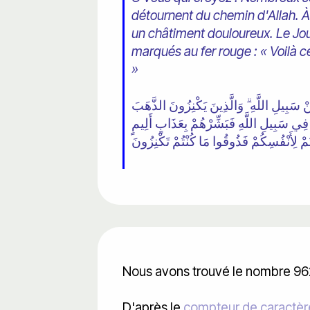
détournent du chemin d'Allah. À
un châtiment douloureux. Le Jour 
marqués au fer rouge : « Voilà
»
َنْ سَبِيلِ اللَّهِ ۗ وَالَّذِينَ يَكْنِزُونَ الذَّهَبَ
َا فِي سَبِيلِ اللَّهِ فَبَشِّرْهُمْ بِعَذَابٍ أَلِيمٍ
Nous avons trouvé le nombre 962
D'après le
compteur de caractèr