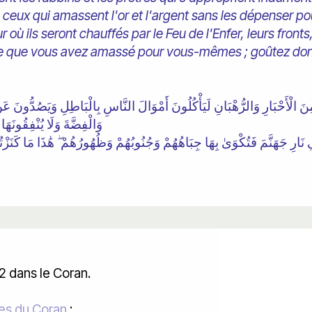
 ceux qui amassent l'or et l'argent sans les dépenser po
où ils seront chauffés par le Feu de l'Enfer, leurs fronts,
 ce que vous avez amassé pour vous-mêmes ; goûtez do
يرًا مِنَ الْأَحْبَارِ وَالرُّهْبَانِ لَيَأْكُلُونَ أَمْوَالَ النَّاسِ بِالْبَاطِلِ وَيَصُدُّونَ ع
وَالْفِضَّةَ وَلَا يُنْفِقُونَه
 dans le Coran.
es du Coran
: