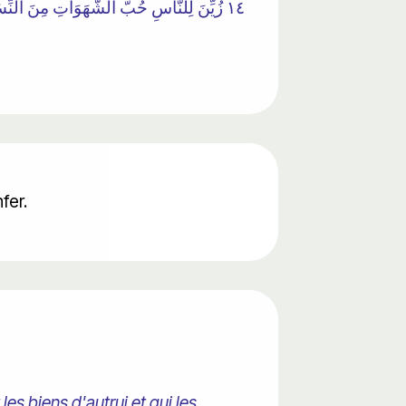
١٤ زُيِّنَ لِلنَّاسِ حُبُّ الشَّهَوَاتِ مِنَ النِّسَا
'Enfer.
es biens d'autrui et qui les