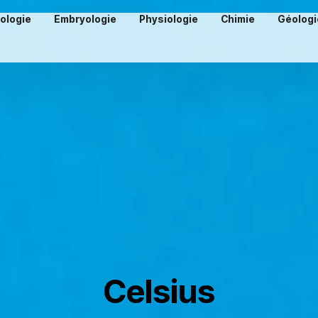
iologie
Embryologie
Physiologie
Chimie
Géologi
Celsius