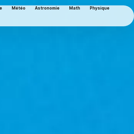
e
Météo
Astronomie
Math
Physique