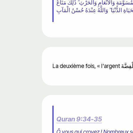
َوَّمَةِ وَالْأَنْعَامِ وَالْحَرْثِ ۗ ذَٰلِكَ مَتَاعُ
حَيَاةِ الدُّنْيَا ۖ وَاللَّهُ عِنْدَهُ حُسْنُ الْمَآبِ
Quran 9:34-35
Ô vous qui croyez ! Nombreux son