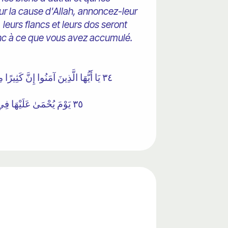
ur la cause d'Allah, annoncez-leur
 leurs flancs et leurs dos seront
nc à ce que vous avez accumulé.
٣٤ يَا أَيُّهَا الَّذِينَ آمَنُوا إِنَّ كَثِ
٣٥ يَوْمَ يُحْمَىٰ عَلَيْهَا فِي نَارِ جَهَنَّمَ فَتُكْوَىٰ بِهَا جِبَاهُهُمْ وَجُنُوبُهُمْ وَظُهُورُهُمْ ۖ هَٰذَا مَا كَنَزْتُمْ لِأَنْفُسِكُمْ فَذُوقُوا مَا كُنْتُمْ تَكْنِزُونَ