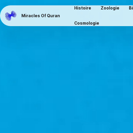
Histoire
Zoologie
B
Miracles Of Quran
Cosmologie