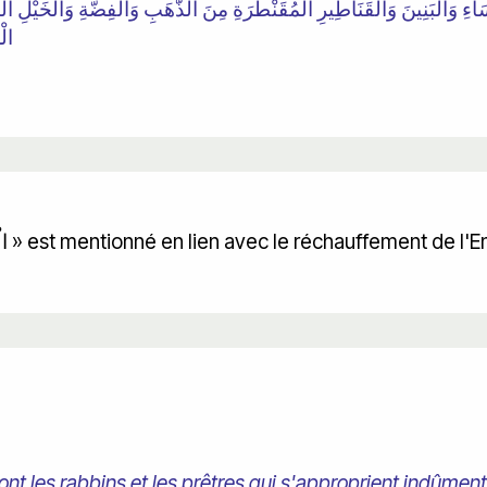
ءِ وَالْبَنِينَ وَالْقَنَاطِيرِ الْمُقَنْطَرَةِ مِنَ الذَّهَبِ وَالْفِضَّةِ وَالْخَيْلِ الْمُس
الْ
La deuxième fois, « l'argent الْفِضَّةَ » est mentionné en lien avec le réchauffement de l
t les rabbins et les prêtres qui s'approprient indûment l