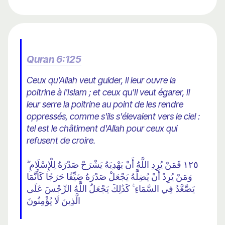
Quran 6:125
Ceux qu'Allah veut guider, Il leur ouvre la
poitrine à l'Islam ; et ceux qu'Il veut égarer, Il
leur serre la poitrine au point de les rendre
oppressés, comme s'ils s'élevaient vers le ciel :
tel est le châtiment d'Allah pour ceux qui
refusent de croire.
١٢٥ فَمَنْ يُرِدِ اللَّهُ أَنْ يَهْدِيَهُ يَشْرَحْ صَدْرَهُ لِلْإِسْلَامِ ۖ
وَمَنْ يُرِدْ أَنْ يُضِلَّهُ يَجْعَلْ صَدْرَهُ ضَيِّقًا حَرَجًا كَأَنَّمَا
يَصَّعَّدُ فِي السَّمَاءِ ۚ كَذَٰلِكَ يَجْعَلُ اللَّهُ الرِّجْسَ عَلَى
الَّذِينَ لَا يُؤْمِنُونَ