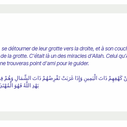
r, se détourner de leur grotte vers la droite, et à son couc
 de la grotte. C'était là un des miracles d'Allah. Celui q
u ne trouveras point d'ami pour le guider.
ْ كَهْفِهِمْ ذَاتَ الْيَمِينِ وَإِذَا غَرَبَتْ تَقْرِضُهُمْ ذَاتَ الشِّمَالِ وَهُمْ فِي ف
يَهْدِ اللَّهُ فَهُوَ الْمُهْتَ