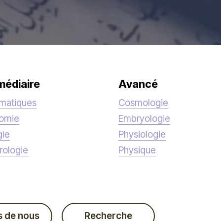
médiaire
Avancé
matiques
Cosmologie
nomie
Embryologie
gie
Physiologie
rologie
Physique
s de nous
Recherche