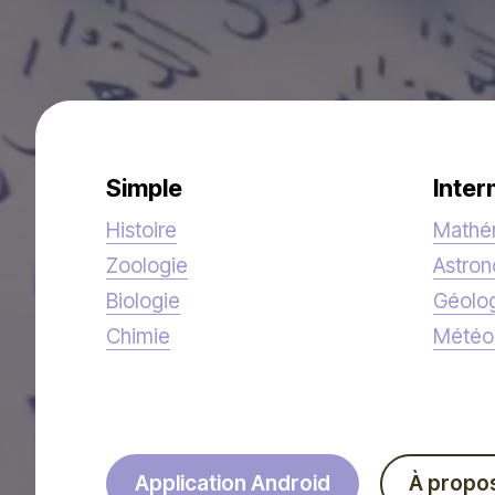
Simple
Inter
Histoire
Mathé
Zoologie
Astro
Biologie
Géolo
Chimie
Météo
Application Android
À propo