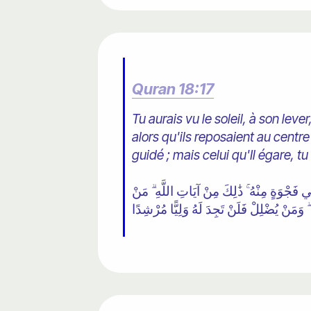
Quran 18:17
Tu aurais vu le soleil, à son leve
alors qu'ils reposaient au centre
guidé ; mais celui qu'Il égare, t
َجْوَةٍ مِنْهُ ۚ ذَٰلِكَ مِنْ آيَاتِ اللَّهِ ۗ مَنْ
دِ ۖ وَمَنْ يُضْلِلْ فَلَنْ تَجِدَ لَهُ وَلِيًّا مُرْشِدًا