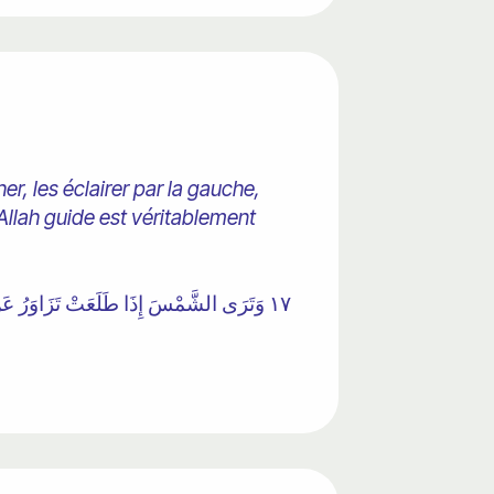
her, les éclairer par la gauche,
u'Allah guide est véritablement
١٧ وَتَرَى الشَّمْسَ إِذَا طَلَعَتْ تَزَاوَرُ عَن