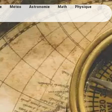
e
Météo
Astronomie
Math
Physique