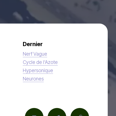
Dernier
Nerf Vague
Cycle de l'Azote
Hypersonique
Neurones