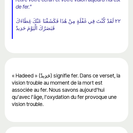
de fer."
٢٢ لَقَدْ كُنْتَ فِي غَفْلَةٍ مِنْ هَٰذَا فَكَشَفْنَا عَنْكَ غِطَاءَكَ
فَبَصَرُكَ الْيَوْمَ حَدِيدٌ
« Hadeed » (حَدِيدٌ) signifie fer. Dans ce verset, la
vision trouble au moment de la mort est
associée au fer. Nous savons aujourd'hui
qu'avec l'âge, l'oxydation du fer provoque une
vision trouble.