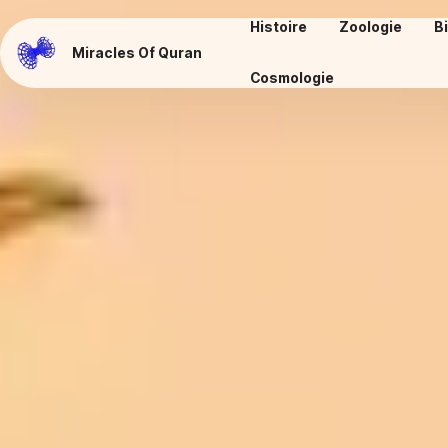
Histoire
Zoologie
B
Miracles Of Quran
Cosmologie