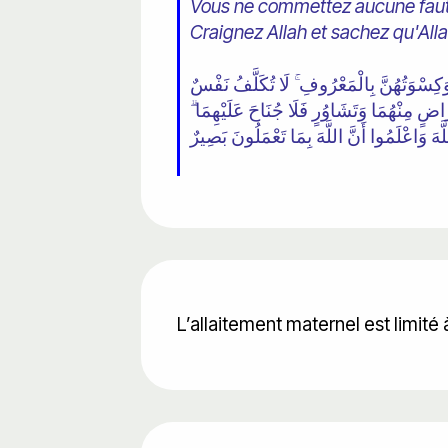
Vous ne commettez aucune faute
Craignez Allah et sachez qu'All
َ وَكِسْوَتُهُنَّ بِالْمَعْرُوفِ ۚ لَا تُكَلَّفُ نَفْسٌ
 تَرَاضٍ مِنْهُمَا وَتَشَاوُرٍ فَلَا جُنَاحَ عَلَيْهِمَا
َّهَ وَاعْلَمُوا أَنَّ اللَّهَ بِمَا تَعْمَلُونَ بَصِيرٌ
L’allaitement maternel est limité