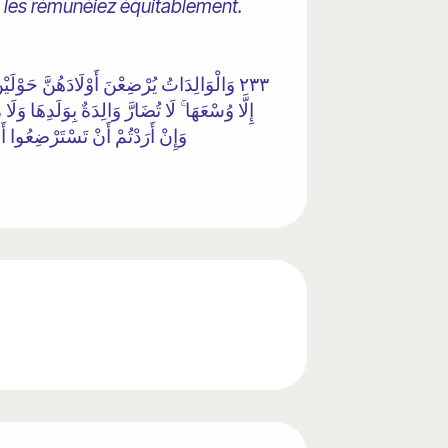
 les rémunéiez équitablement.
٢٣٣ وَالْوَالِدَاتُ يُرْضِعْنَ أَوْلَادَهُنَّ حَوْلَ
إِلَّا وُسْعَهَا ۚ لَا تُضَارَّ وَالِدَةٌ بِوَلَدِهَا  ۗ
وَإِنْ أَرَدْتُمْ أَنْ تَسْتَرْضِعُوا أَوْ