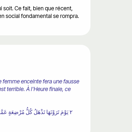
i soit. Ce fait, bien que récent,
ien social fondamental se rompra.
ute femme enceinte fera une fausse
t terrible. À l'Heure finale, ce
٢ يَوْمَ تَرَوْنَهَا تَذْهَلُ كُلُّ مُرْضِعَةٍ عَمَّا أَرْضَعَتْ وَتَضَعُ كُلُّ ذَاتِ حَمْلٍ حَمْلَهَا وَتَرَى النَّاسَ سُكَارَىٰ وَمَا هُمْ بِسُكَارَىٰ وَلَٰكِنَّ عَذَابَ اللَّهِ شَدِيدٌ