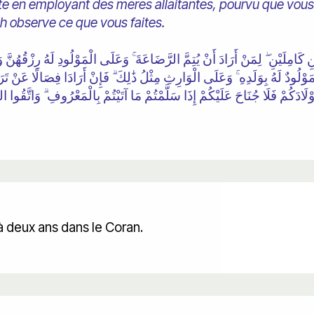
 en employant des mères allaitantes, pourvu que vous
ah observe ce que vous faites.
يْنِ كَامِلَيْنِ ۖ لِمَنْ أَرَادَ أَنْ يُتِمَّ الرَّضَاعَةَ ۚ وَعَلَى الْمَوْلُودِ لَهُ رِزْقُهُنّ
وَلَا مَوْلُودٌ لَهُ بِوَلَدِهِ ۚ وَعَلَى الْوَارِثِ مِثْلُ ذَٰلِكَ ۗ فَإِنْ أَرَادَا فِصَالًا عَنْ
لَادَكُمْ فَلَا جُنَاحَ عَلَيْكُمْ إِذَا سَلَّمْتُمْ مَا آتَيْتُمْ بِالْمَعْرُوفِ ۗ وَاتَّقُوا الل
 à deux ans dans le Coran.