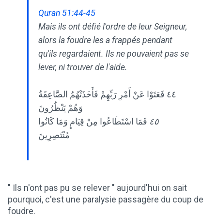
Quran 51:44-45
Mais ils ont défié l'ordre de leur Seigneur,
alors la foudre les a frappés pendant
qu'ils regardaient. Ils ne pouvaient pas se
lever, ni trouver de l'aide.
٤٤ فَعَتَوْا عَنْ أَمْرِ رَبِّهِمْ فَأَخَذَتْهُمُ الصَّاعِقَةُ
وَهُمْ يَنْظُرُونَ
فَمَا اسْتَطَاعُوا مِنْ قِيَامٍ وَمَا كَانُوا
٤٥
مُنْتَصِرِينَ
" Ils n'ont pas pu se relever " aujourd'hui on sait
pourquoi, c'est une paralysie passagère du coup de
foudre.