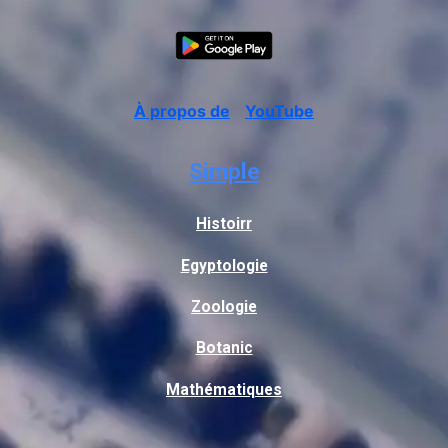
À propos de
YouTube
Simple
Histoirr
Egyptologie
Zoologie
Botanic
Mathématiques