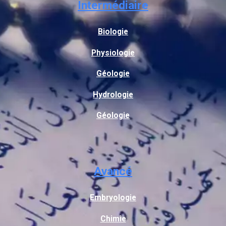
Intermédiaire
Biologie
Physiologie
Géologie
Hydrologie
Géologie
Avancé
Embryologie
Chimie