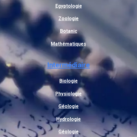
Egyptologie
Zoologie
Botanic
Mathématiques
Intermédiaire
Biologie
Physiologie
Géologie
Hydrologie
Géologie