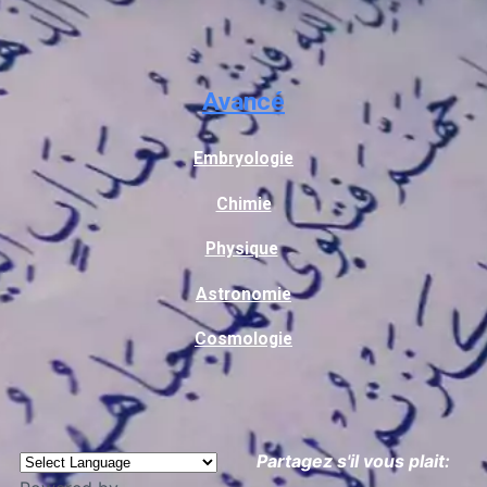
Avancé
Embryologie
Chimie
Physique
Astronomie
Cosmologie
Partagez s'il vous plait: