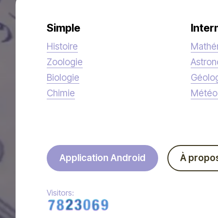
Simple
Inter
Histoire
Mathé
Zoologie
Astro
Biologie
Géolo
Chimie
Météo
Application Android
À propo
Visitors: