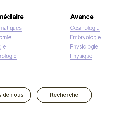
médiaire
Avancé
matiques
Cosmologie
nomie
Embryologie
gie
Physiologie
rologie
Physique
s de nous
Recherche