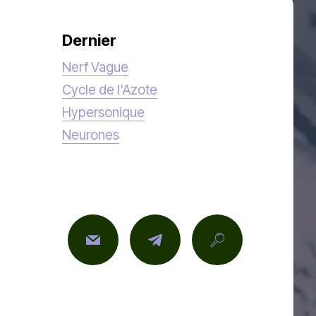
Dernier
Nerf Vague
Cycle de l'Azote
Hypersonique
Neurones