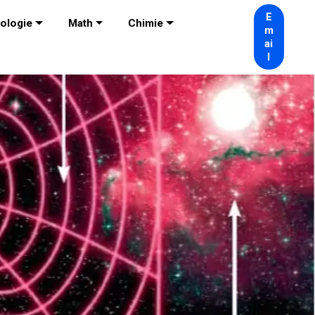
E
ologie
Math
Chimie
m
ai
l