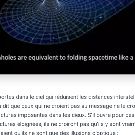
ortes dans le ciel qui réduisent les distances interste
eu dit que ceux qui ne croient pas au message ne le cro
ructures imposantes dans les cieux. S'Il ouvre pour ces
uctures éloignées, ils ne croiront pas qu'ils y sont vr
aient qu'ils ne sont que des illusions d'optique :