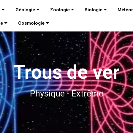
e
Géologie
Zoologie
Biologie
Météor
ue
Cosmologie
Trous de ver
Physique - Extrême