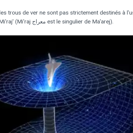
s trous de ver ne sont pas strictement destinés à l'u
un trou de ver une fois dans le 'Israa & Mi'raj' (Mi'raj معراج est le singulier de Ma'arej).