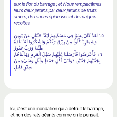
eux le flot du barrage ; et Nous remplacâmes
leurs deux jardins par deux jardins de fruits
amers, de ronces épineuses et de maigres
récoltes.
١٥ لَقَدْ كَانَ لِسَبَإٍ فِي مَسْكَنِهِمْ آيَةٌ ۖ جَنَّتَانِ عَنْ يَمِينٍ
وَشِمَالٍ ۖ كُلُوا مِنْ رِزْقِ رَبِّكُمْ وَاشْكُرُوا لَهُ ۚ بَلْدَةٌ
طَيِّبَةٌ وَرَبٌّ غَفُورٌ
١٦ فَأَعْرَضُوا فَأَرْسَلْنَا عَلَيْهِمْ سَيْلَ الْعَرِمِ وَبَدَّلْنَاهُمْ
بِجَنَّتَيْهِمْ جَنَّتَيْنِ ذَوَاتَيْ أُكُلٍ خَمْطٍ وَأَثْلٍ وَشَيْءٍ مِنْ
سِدْرٍ قَلِيلٍ
Ici, c'est une inondation qui a détruit le barrage,
et non des rats géants comme on le pensait.