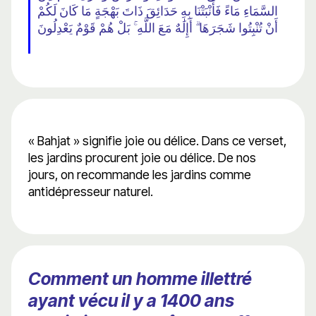
السَّمَاءِ مَاءً فَأَنْبَتْنَا بِهِ حَدَائِقَ ذَاتَ بَهْجَةٍ مَا كَانَ لَكُمْ
أَنْ تُنْبِتُوا شَجَرَهَا ۗ أَإِلَٰهٌ مَعَ اللَّهِ ۚ بَلْ هُمْ قَوْمٌ يَعْدِلُونَ
« Bahjat » signifie joie ou délice. Dans ce verset,
les jardins procurent joie ou délice. De nos
jours, on recommande les jardins comme
antidépresseur naturel.
Comment un homme illettré
ayant vécu il y a 1400 ans