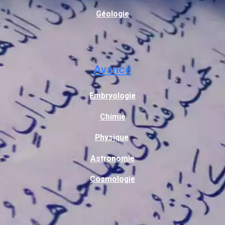
Géologie
Avancé
Embryologie
Chimie
Physique
Astronomie
Cosmologie