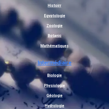
Histoirr
Egyptologie
Zoologie
Botanic
Mathématiques
Intermédiaire
Biologie
Physiologie
Géologie
Hydrologie