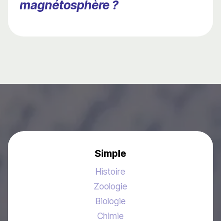
magnétosphère ?
Simple
Histoire
Zoologie
Biologie
Chimie