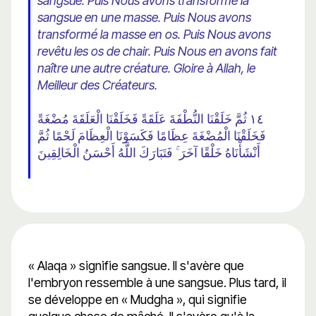
sangsue. Puis Nous avons transformé la
sangsue en une masse. Puis Nous avons
transformé la masse en os. Puis Nous avons
revêtu les os de chair. Puis Nous en avons fait
naître une autre créature. Gloire à Allah, le
Meilleur des Créateurs.
١٤ ثُمَّ خَلَقْنَا النُّطْفَةَ عَلَقَةً فَخَلَقْنَا الْعَلَقَةَ مُضْغَةً
فَخَلَقْنَا الْمُضْغَةَ عِظَامًا فَكَسَوْنَا الْعِظَامَ لَحْمًا ثُمَّ
أَنْشَأْنَاهُ خَلْقًا آخَرَ ۚ فَتَبَارَكَ اللَّهُ أَحْسَنُ الْخَالِقِينَ
« Alaqa » signifie sangsue. Il s'avère que
l'embryon ressemble à une sangsue. Plus tard, il
se développe en « Mudgha », qui signifie