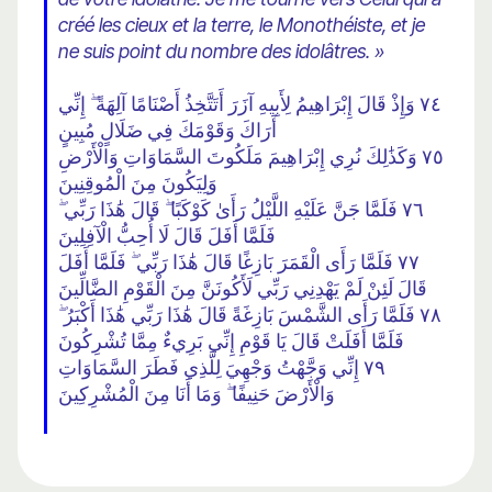
créé les cieux et la terre, le Monothéiste, et je
ne suis point du nombre des idolâtres. »
٧٤ وَإِذْ قَالَ إِبْرَاهِيمُ لِأَبِيهِ آزَرَ أَتَتَّخِذُ أَصْنَامًا آلِهَةً ۖ إِنِّي
أَرَاكَ وَقَوْمَكَ فِي ضَلَالٍ مُبِينٍ
٧٥ وَكَذَٰلِكَ نُرِي إِبْرَاهِيمَ مَلَكُوتَ السَّمَاوَاتِ وَالْأَرْضِ
وَلِيَكُونَ مِنَ الْمُوقِنِينَ
٧٦ فَلَمَّا جَنَّ عَلَيْهِ اللَّيْلُ رَأَىٰ كَوْكَبًا ۖ قَالَ هَٰذَا رَبِّي ۖ
فَلَمَّا أَفَلَ قَالَ لَا أُحِبُّ الْآفِلِينَ
٧٧ فَلَمَّا رَأَى الْقَمَرَ بَازِغًا قَالَ هَٰذَا رَبِّي ۖ فَلَمَّا أَفَلَ
قَالَ لَئِنْ لَمْ يَهْدِنِي رَبِّي لَأَكُونَنَّ مِنَ الْقَوْمِ الضَّالِّينَ
٧٨ فَلَمَّا رَأَى الشَّمْسَ بَازِغَةً قَالَ هَٰذَا رَبِّي هَٰذَا أَكْبَرُ ۖ
فَلَمَّا أَفَلَتْ قَالَ يَا قَوْمِ إِنِّي بَرِيءٌ مِمَّا تُشْرِكُونَ
٧٩ إِنِّي وَجَّهْتُ وَجْهِيَ لِلَّذِي فَطَرَ السَّمَاوَاتِ
وَالْأَرْضَ حَنِيفًا ۖ وَمَا أَنَا مِنَ الْمُشْرِكِينَ