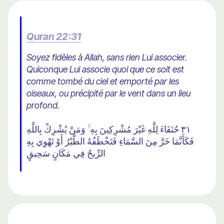
Quran 22:31
Soyez fidèles à Allah, sans rien Lui associer.
Quiconque Lui associe quoi que ce soit est
comme tombé du ciel et emporté par les
oiseaux, ou précipité par le vent dans un lieu
profond.
٣١ حُنَفَاءَ لِلَّهِ غَيْرَ مُشْرِكِينَ بِهِ ۚ وَمَنْ يُشْرِكْ بِاللَّهِ
فَكَأَنَّمَا خَرَّ مِنَ السَّمَاءِ فَتَخْطَفُهُ الطَّيْرُ أَوْ تَهْوِي بِهِ
الرِّيحُ فِي مَكَانٍ سَحِيقٍ