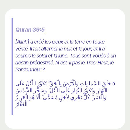
Quran 39:5
[Allah] a créé les cieux et la terre en toute
vérité. Il fait alterner la nuit et le jour, et Il a
soumis le soleil et la lune. Tous sont voués à un
destin prédestiné. N'est-Il pas le Très-Haut, le
Pardonneur ?
٥ خَلَقَ السَّمَاوَاتِ وَالْأَرْضَ بِالْحَقِّ ۖ يُكَوِّرُ اللَّيْلَ عَلَى
النَّهَارِ وَيُكَوِّرُ النَّهَارَ عَلَى اللَّيْلِ ۖ وَسَخَّرَ الشَّمْسَ
وَالْقَمَرَ ۖ كُلٌّ يَجْرِي لِأَجَلٍ مُسَمًّى ۗ أَلَا هُوَ الْعَزِيزُ
الْغَفَّارُ