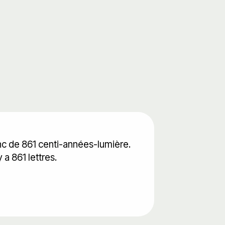
onc de 861 centi-années-lumière.
 a 861 lettres.