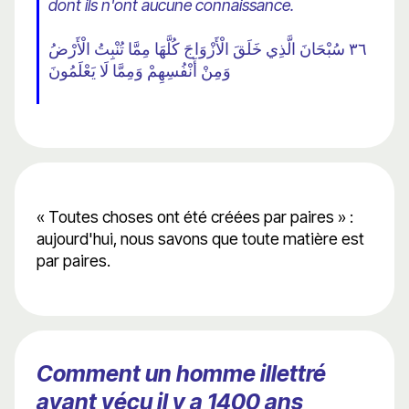
dont ils n'ont aucune connaissance.
٣٦ سُبْحَانَ الَّذِي خَلَقَ الْأَزْوَاجَ كُلَّهَا مِمَّا تُنْبِتُ الْأَرْضُ
وَمِنْ أَنْفُسِهِمْ وَمِمَّا لَا يَعْلَمُونَ
« Toutes choses ont été créées par paires » :
aujourd'hui, nous savons que toute matière est
par paires.
Comment un homme illettré
ayant vécu il y a 1400 ans