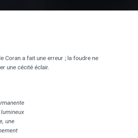
e Coran a fait une erreur ; la foudre ne
r une cécité éclair.
permanente
h lumineux
e, une
êmement