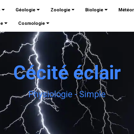
e
Géologie
Zoologie
Biologie
Météor
ue
Cosmologie
Cécité éclair
Physiologie - Simple