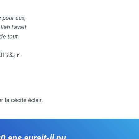
e pour eux,
llah l'avait
 de tout.
٢٠ يَكَادُ ۚ
la cécité éclair.
 ans aurait-il pu