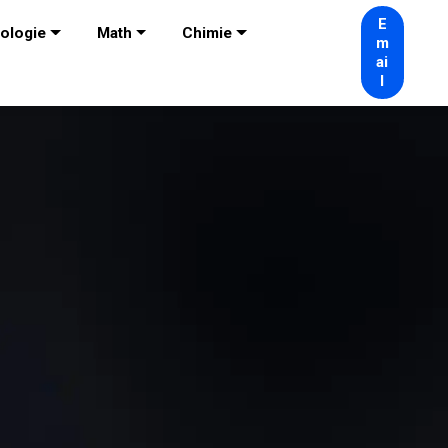
E
ologie
Math
Chimie
m
ai
l