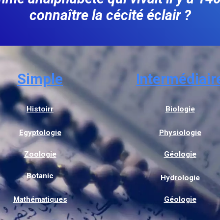
connaître la cécité éclair ?
Simple
Intermédiair
Histoirr
Biologie
Egyptologie
Physiologie
Zoologie
Géologie
Botanic
Hydrologie
Mathématiques
Géologie