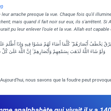
20
 leur arrache presque la vue. Chaque fois qu'il illumin
hent; mais quand il fait noir sur eux, ils s'arrêtent. Si A
aurait pu leur enlever l'ouïe et la vue. Allah est capable
 الْبَرْقُ يَخْطَفُ أَبْصَارَهُمْ ۖ كُلَّمَا أَضَاءَ لَهُمْ مَشَوْا فِيهِ وَإِذَا أَظْلَمَ عَ
وَلَوْ شَاءَ اللَّهُ لَذَهَبَ بِسَمْعِهِمْ وَأَبْصَارِهِمْ ۚ إِنَّ اللَّهَ عَلَىٰ كُلِّ
 Aujourd'hui, nous savons que la foudre peut provoquer 
 analphabète qui vivait il y a 1400