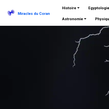
Histoire
Egyptologi
Miracles du Coran
Astronomie
Physiq