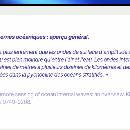
ternes océaniques : aperçu général.
 plus lentement que les ondes de surface d'amplitude si
 est bien moindre qu'entre l'air et l'eau. Les ondes int
aines de mètres à plusieurs dizaines de kilomètres et d
gées dans la pycnocline des océans stratifiés. »
emote sensing of ocean internal waves: an overview. K
SN 0749-0208.