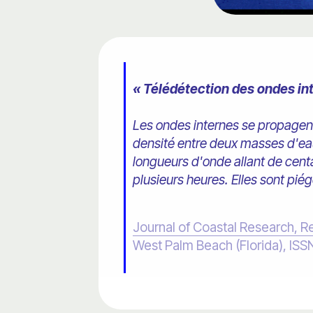
« Télédétection des ondes in
Les ondes internes se propagent
densité entre deux masses d'eau
longueurs d'onde allant de cent
plusieurs heures. Elles sont pié
Journal of Coastal Research, R
West Palm Beach (Florida), IS