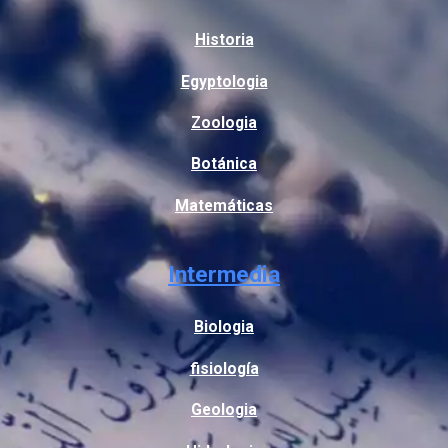
Historia
Egyptologia
Zoologia
Botánica
Matemáticas
Intermedia
Biologia
fisiología
Geologia