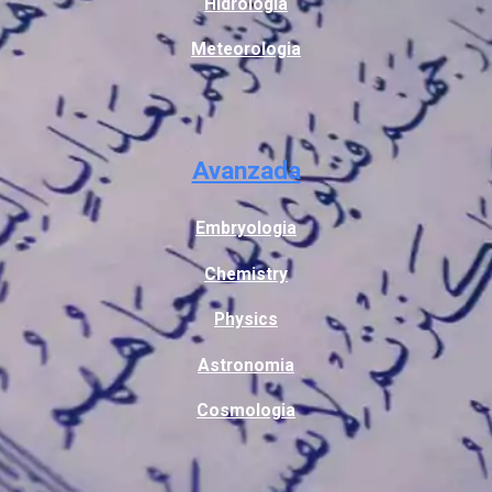
Hidrologia
Meteorologia
Avanzada
Embryologia
Chemistry
Physics
Astronomia
Cosmologia