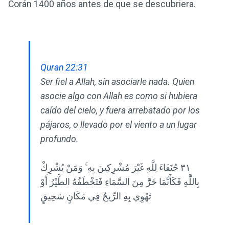
Corán 1400 años antes de que se descubriera.
Quran 22:31
Ser fiel a Allah, sin asociarle nada. Quien
asocie algo con Allah es como si hubiera
caído del cielo, y fuera arrebatado por los
pájaros, o llevado por el viento a un lugar
profundo.
٣١ حُنَفَاءَ لِلَّهِ غَيْرَ مُشْرِكِينَ بِهِ ۚ وَمَنْ يُشْرِكْ
بِاللَّهِ فَكَأَنَّمَا خَرَّ مِنَ السَّمَاءِ فَتَخْطَفُهُ الطَّيْرُ أَوْ
تَهْوِي بِهِ الرِّيحُ فِي مَكَانٍ سَحِيقٍ