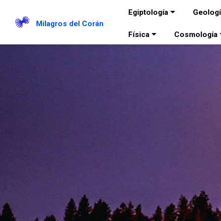
Egiptología
Geolog
Milagros del Corán
Física
Cosmología