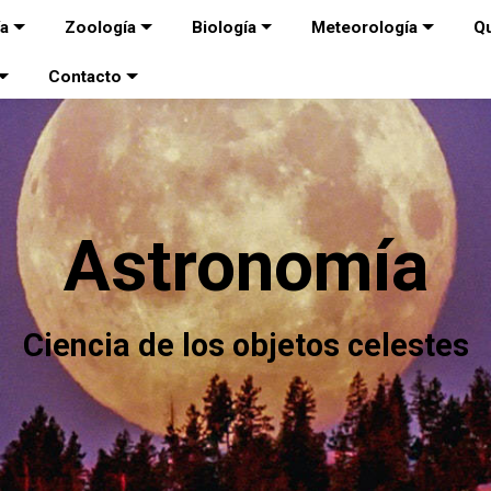
ía
Zoología
Biología
Meteorología
Q
Contacto
Astronomía
Ciencia de los objetos celestes