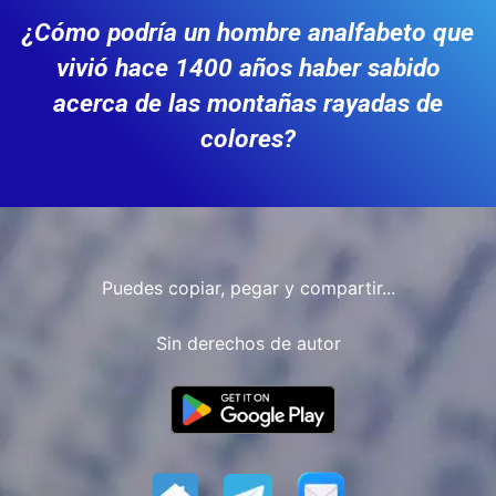
¿Cómo podría un hombre analfabeto que
vivió hace 1400 años haber sabido
acerca de las montañas rayadas de
colores?
Puedes copiar, pegar y compartir...
Sin derechos de autor