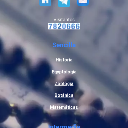
Visitantes
Sencilla
Historia
Egyptologia
Zoologia
Botánica
Matemáticas
Intermedia