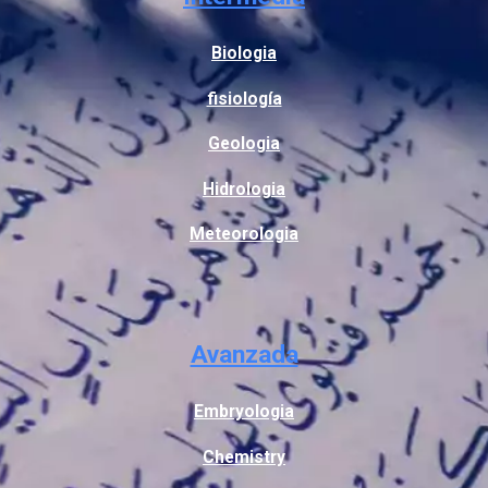
Biologia
fisiología
Geologia
Hidrologia
Meteorologia
Avanzada
Embryologia
Chemistry