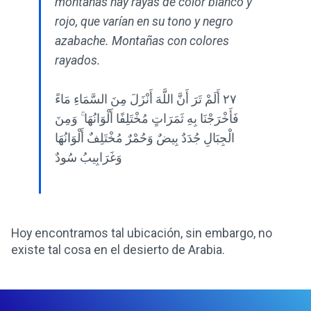
montañas hay rayas de color blanco y
rojo, que varían en su tono y negro
azabache. Montañas con colores
rayados.
٢٧ أَلَمْ تَرَ أَنَّ اللَّهَ أَنْزَلَ مِنَ السَّمَاءِ مَاءً
فَأَخْرَجْنَا بِهِ ثَمَرَاتٍ مُخْتَلِفًا أَلْوَانُهَا ۚ وَمِنَ
الْجِبَالِ جُدَدٌ بِيضٌ وَحُمْرٌ مُخْتَلِفٌ أَلْوَانُهَا
وَغَرَابِيبُ سُودٌ
Hoy encontramos tal ubicación, sin embargo, no
existe tal cosa en el desierto de Arabia.