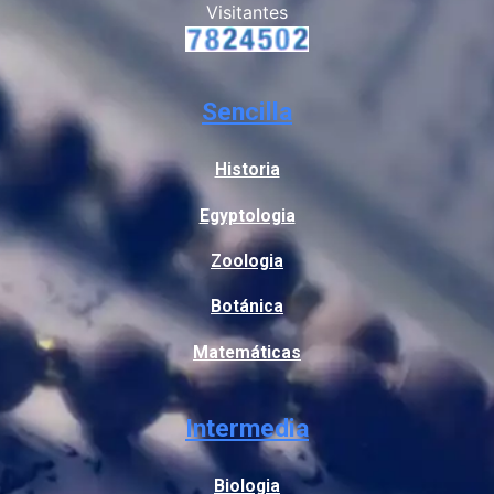
Visitantes
Sencilla
Historia
Egyptologia
Zoologia
Botánica
Matemáticas
Intermedia
Biologia