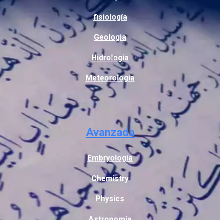
fisiología
Geologia
Hidrologia
Meteorologia
Avanzada
Embryologia
Chemistry
Physics
Astronomia