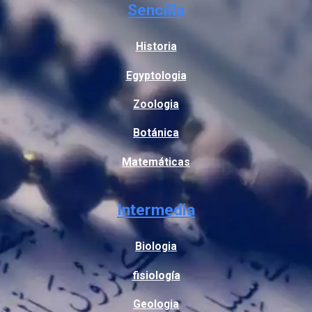
Sencilla
Historia
Egyptologia
Zoologia
Botánica
Matemáticas
Intermedia
Biologia
fisiología
Geologia