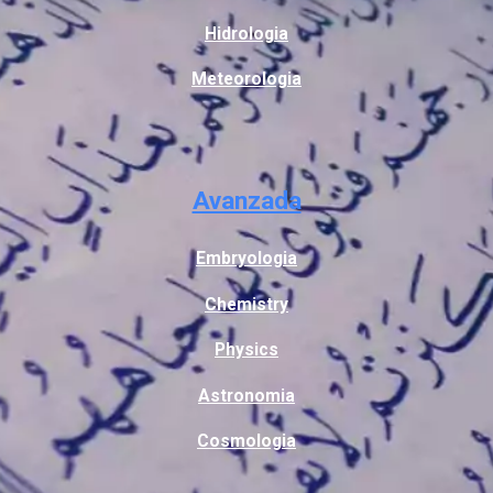
Hidrologia
Meteorologia
Avanzada
Embryologia
Chemistry
Physics
Astronomia
Cosmologia