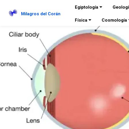
Egiptología
Geolog
Milagros del Corán
Física
Cosmología