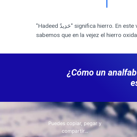
"Hadeed حَدِيدٌ" significa hierro. En este versículo, en el momento de la muerte, la visión borrosa se relaciona con el hierro. Hoy
sabemos que en la vejez el hierro oxid
¿Cómo un analfabe
e
Puedes copiar, pegar y
compartir...