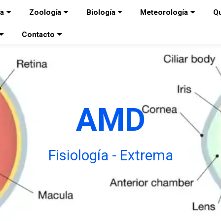
ía
Zoología
Biología
Meteorología
Q
Contacto
AMD
Fisiología - Extrema