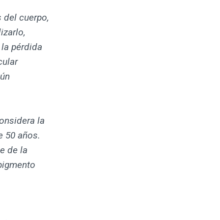
 del cuerpo,
izarlo,
la pérdida
cular
gún
onsidera la
e 50 años.
e de la
 pigmento