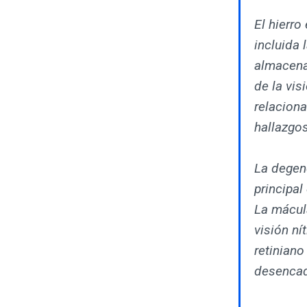
El hierro
incluida 
almacena
de la vi
relaciona
hallazgos
La degen
principal
La mácula
visión ní
retiniano
desencad