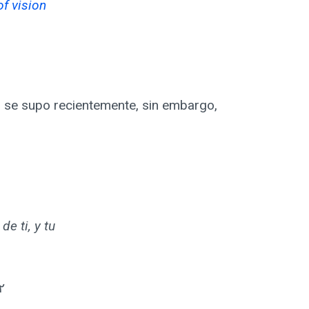
of vision
o se supo recientemente, sin embargo,
e ti, y tu
٢٢ لَقَدْ كُنْتَ فِي غَفْلَةٍ مِنْ 