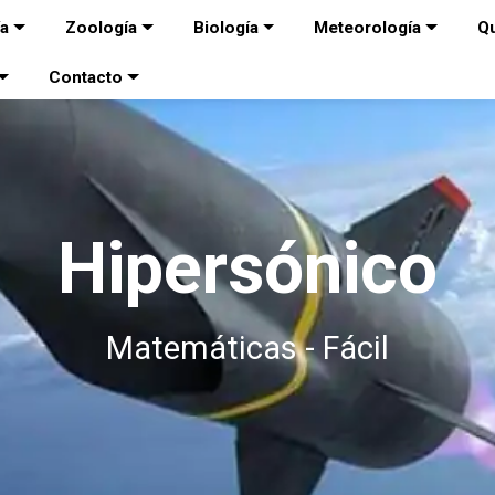
ía
Zoología
Biología
Meteorología
Q
Contacto
Hipersónico
Matemáticas - Fácil