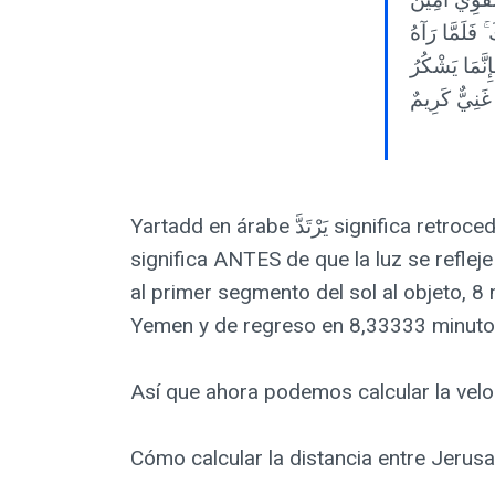
ۚ فَلَمَّا رَآهُ
نَّمَا يَشْكُرُ
 غَنِيٌّ كَرِيمٌ
Yartadd en árabe يَرْتَدَّ significa retroceder o rebotar (no se originó allí). Kabla en árabe قَبْلَ significa ANTES . "قَبْلَ أَنْ يَرْتَدَّ إِلَيْكَ طَرْفُكَ"
significa ANTES de que la luz se refleje
al primer segmento del sol al objeto, 8
Yemen y de regreso en 8,33333 minutos
Así que ahora podemos calcular la veloc
Cómo calcular la distancia entre Jerus