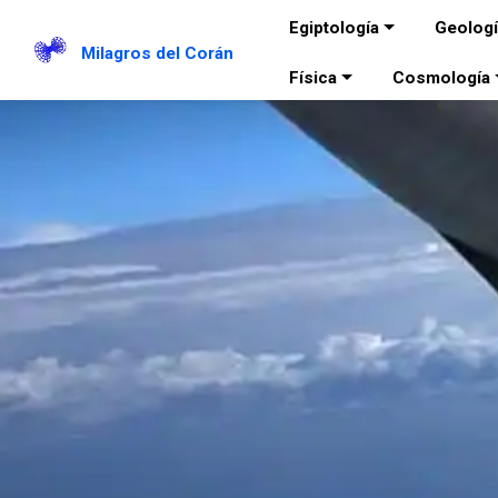
Egiptología
Geolog
Milagros del Corán
Física
Cosmología