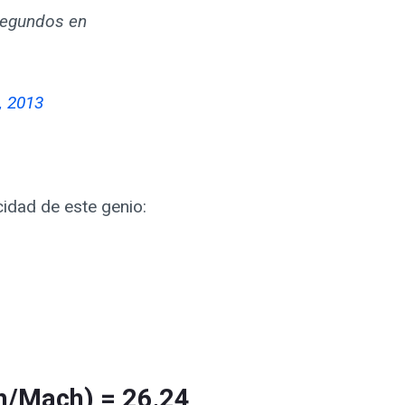
 segundos en
, 2013
cidad de este genio:
h/Mach) = 26,24