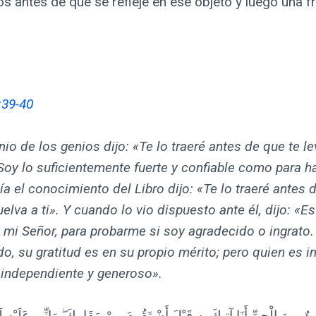
utos antes de que se refleje en ese objeto y luego un
:39-40
o de los genios dijo: «Te lo traeré antes de que te le
Soy lo suficientemente fuerte y confiable como para ha
a el conocimiento del Libro dijo: «Te lo traeré antes 
elva a ti». Y cuando lo vio dispuesto ante él, dijo: «Es
 mi Señor, para probarme si soy agradecido o ingrato.
o, su gratitud es en su propio mérito; pero quien es i
 independiente y generoso».