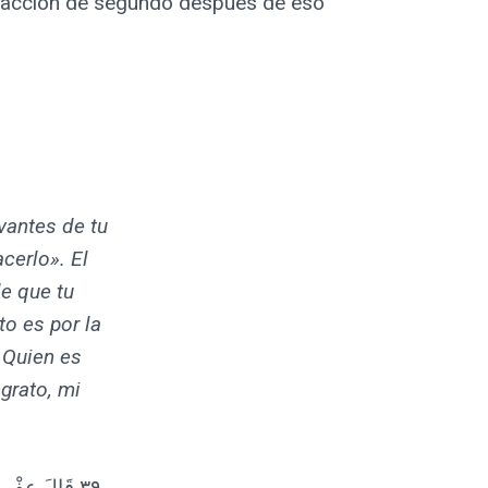
a fracción de segundo después de eso
vantes de tu
cerlo». El
de que tu
to es por la
 Quien es
ngrato, mi
٣٩ قَالَ عِفْرِيتٌ مِنَ الْجِنِّ أَنَا آتِيكَ بِهِ قَبْلَ أَنْ تَقُومَ مِنْ مَقَامِكَ ۖ وَإِنِّي عَلَيْهِ لَقَوِيٌّ أَمِينٌ