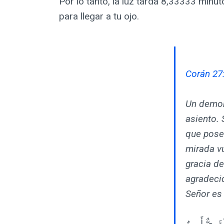
Por lo tanto, la luz tarda 8,33333 min
para llegar a tu ojo.
Corán 27
Un demoni
asiento. 
que poseí
mirada vu
gracia de
agradecid
Señor es