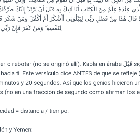
َّذِي عِنْدَهُ عِلْمٌ مِنَ الْكِتَابِ أَنَا آتِيكَ بِهِ قَبْلَ أَنْ يَرْتَدَّ إِلَيْكَ طَرْفُكَ 
ُ قَالَ هَٰذَا مِنْ فَضْلِ رَبِّي لِيَبْلُوَنِي أَأَشْكُرُ أَمْ أَكْفُرُ ۖ وَمَنْ شَكَرَ فَإِ
لِنَفْسِهِ ۖ وَمَنْ كَفَرَ فَإِنَّ رَبِّي
 hacia ti. Este versículo dice ANTES de que se refleje 
 minutos y 20 segundos. Así que los genios hicieron un 
 (no en una fracción de segundo como afirman los e
idad = distancia / tiempo.
alén y Yemen: