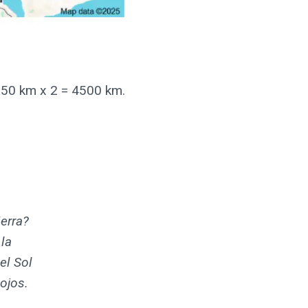
2250 km x 2 = 4500 km.
ierra?
 la
el Sol
ojos.