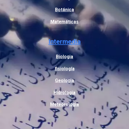
Botánica
Matemáticas
Intermedia
Biologia
fisiología
Geologia
Hidrologia
Meteorologia