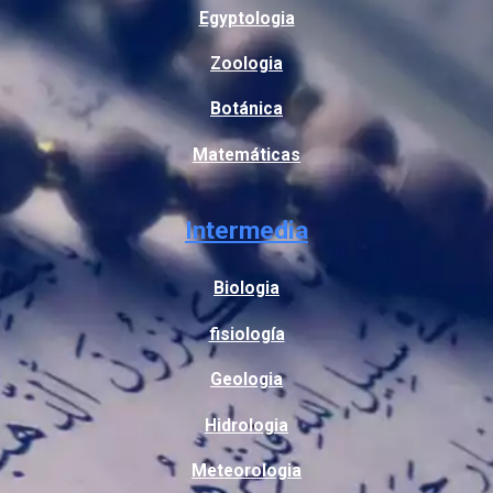
Egyptologia
Zoologia
Botánica
Matemáticas
Intermedia
Biologia
fisiología
Geologia
Hidrologia
Meteorologia