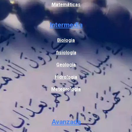
Matemáticas
Intermedia
Biologia
fisiología
Geologia
Hidrologia
Meteorologia
Avanzada