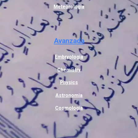
Meteorologia
Avanzada
Embryologia
Chemistry
Physics
Astronomia
Cosmologia