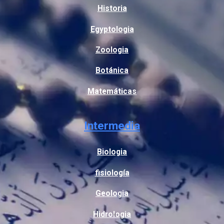
Historia
Egyptologia
Zoologia
Botánica
Matemáticas
Intermedia
Biologia
fisiología
Geologia
Hidrologia