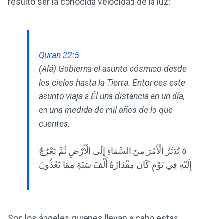
resultó ser la conocida velocidad de la luz:
Quran 32:5
(Alá) Gobierna el asunto cósmico desde
los cielos hasta la Tierra. Entonces este
asunto viaja a Él una distancia en un día,
en una medida de mil años de lo que
cuentes.
٥ يُدَبِّرُ الْأَمْرَ مِنَ السَّمَاءِ إِلَى الْأَرْضِ ثُمَّ يَعْرُجُ
إِلَيْهِ فِي يَوْمٍ كَانَ مِقْدَارُهُ أَلْفَ سَنَةٍ مِمَّا تَعُدُّونَ
Son los ángeles quienes llevan a cabo estas