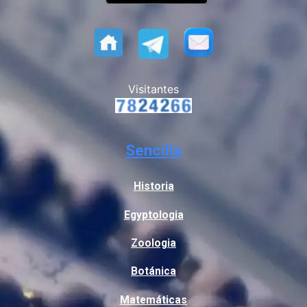
Visitantes
Sencilla
Historia
Egyptologia
Zoologia
Botánica
Matemáticas