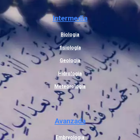
Intermedia
Biologia
fisiología
Geologia
Hidrologia
Meteorologia
Avanzada
Embryologia