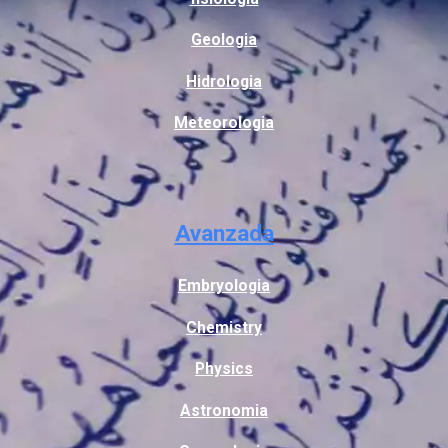
Geologia
Hidrologia
Meteorologia
Avanzada
Embryologia
Chemistry
Physics
Astronomia