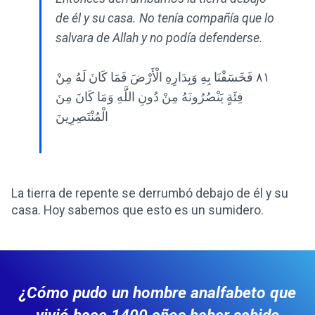
de él y su casa. No tenía compañía que lo
salvara de Allah y no podía defenderse.
٨١ فَخَسَفْنَا بِهِ وَبِدَارِهِ الْأَرْضَ فَمَا كَانَ لَهُ مِنْ
فِئَةٍ يَنْصُرُونَهُ مِنْ دُونِ اللَّهِ وَمَا كَانَ مِنَ
الْمُنْتَصِرِينَ
La tierra de repente se derrumbó debajo de él y su
casa. Hoy sabemos que esto es un sumidero.
¿Cómo pudo un hombre analfabeto que