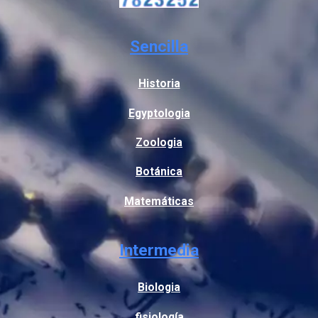
Sencilla
Historia
Egyptologia
Zoologia
Botánica
Matemáticas
Intermedia
Biologia
fisiología